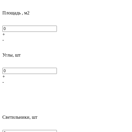
Площадь , м2
+
-
Углы, шт
+
-
Светильники, шт