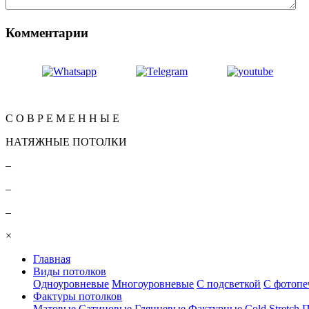
Комментарии
Вернуться
КОНТАКТЫ
С О В Р Е М Е Н Н Ы Е
НАТЯЖНЫЕ ПОТОЛКИ
–
–
–
×
Главная
Виды потолков
Одноуровневые
Многоуровневые
С подсветкой
С фотопе
Фактуры потолков
Матовые
Сатиновые
Глянцевые
Фактурные
Cold Stretch
П