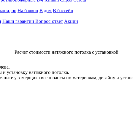
коридор
На балкон
В дом
В бассейн
и
Наши гарантии
Вопрос-ответ
Акции
Расчет стоимости натяжного потолка с установкой
лева.
ы и установку натяжного потолка.
уточните у замерщика все нюансы по материалам, дизайну и уста