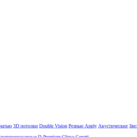
чатью
3D потолки
Double Vision
Резные Apply
Акустические
Зве
ротивопожарные
D-Premium
Clipso
Cerutti